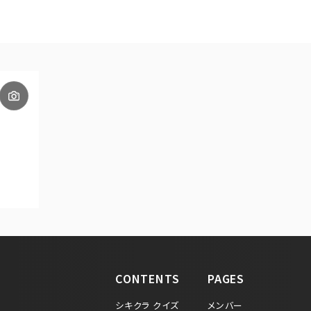
CONTENTS
PAGES
シキクラ クイズ
メンバー