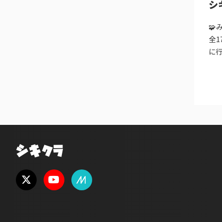
シ
🧩
全1
に行
シキクラ