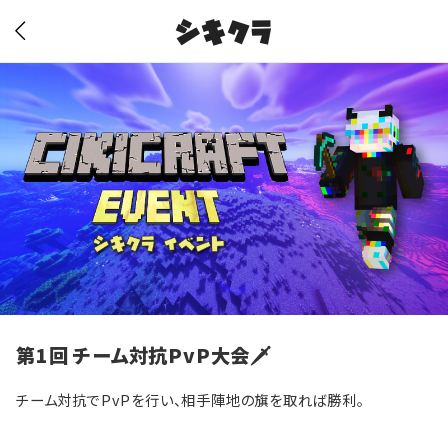
シキクラ
第1回 チーム対抗PvP大会🗡️
チーム対抗でPvPを行い、相手陣地の旗を取れば勝利。