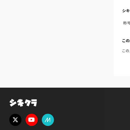
シキ
称
この
この
シキクラ