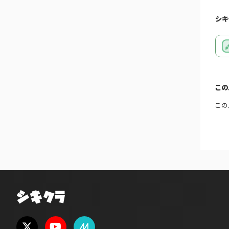
シキ
この
この
シキクラ