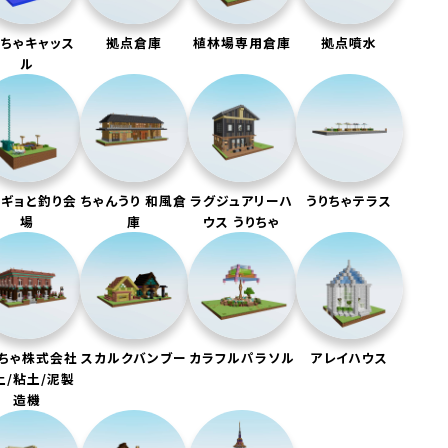
りちゃキャッス
拠点倉庫
植林場専用倉庫
拠点噴水
ル
ョギョと釣り会
ちゃんうり 和風倉
ラグジュアリーハ
うりちゃテラス
場
庫
ウス うりちゃ
りちゃ株式会社
スカルクバンブー
カラフルパラソル
アレイハウス
土/粘土/泥製
造機