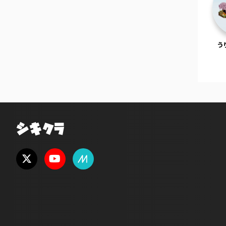
う
シキクラ