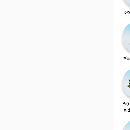
う
ギ
う
& 