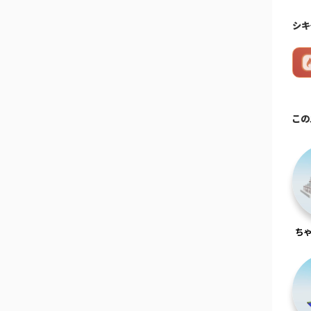
シキ
この
ち